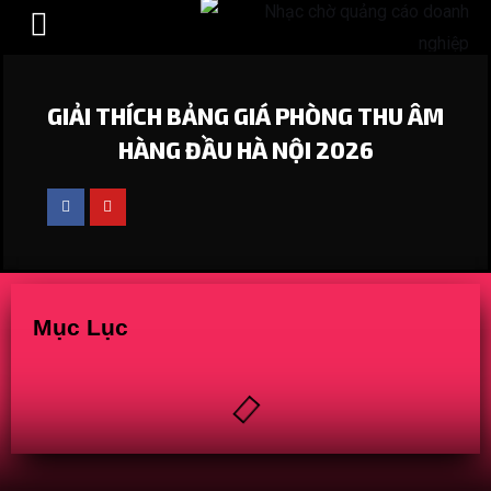
HÒA ÂM PHỐI KHÍ
GIẢI THÍCH BẢNG GIÁ PHÒNG THU ÂM
HÀNG ĐẦU HÀ NỘI 2026
Mục Lục