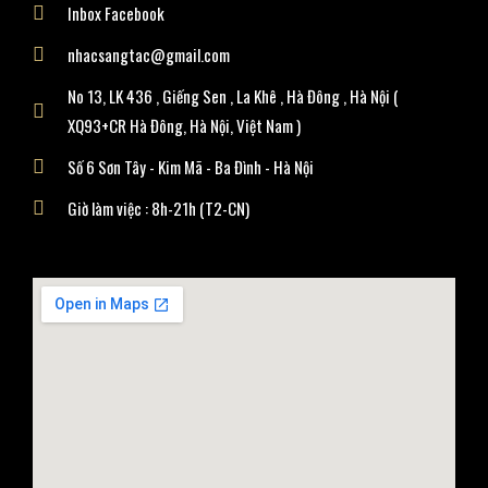
Inbox Facebook
nhacsangtac@gmail.com
No 13, LK 436 , Giếng Sen , La Khê , Hà Đông , Hà Nội (
XQ93+CR Hà Đông, Hà Nội, Việt Nam )
Số 6 Sơn Tây - Kim Mã - Ba Đình - Hà Nội
Giờ làm việc : 8h-21h (T2-CN)