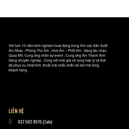
Với hơn 10 năm kinh nghiệm hoạt động trong lĩnh vực Sản Xuất
Âm Nhạc : Phòng Thu Âm , Hoà Âm – Phối Khí , Sáng tác nhạc,
Quay MV, Cung ứng nhân sự event , Cung ứng Âm Thanh Ánh
Sáng chuyên nghiệp . Cùng với mức giá vô cùng hợp lý và thái
độ phục vụ nhiệt tình, thoải mái chắc chắn sẽ làm hài lòng
khách hàng .
LIÊN HỆ
037 502 8515 (Zalo)