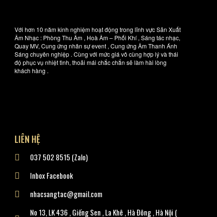
Với hơn 10 năm kinh nghiệm hoạt động trong lĩnh vực Sản Xuất
Âm Nhạc : Phòng Thu Âm , Hoà Âm – Phối Khí , Sáng tác nhạc,
Quay MV, Cung ứng nhân sự event , Cung ứng Âm Thanh Ánh
Sáng chuyên nghiệp . Cùng với mức giá vô cùng hợp lý và thái
độ phục vụ nhiệt tình, thoải mái chắc chắn sẽ làm hài lòng
khách hàng .
LIÊN HỆ
037 502 8515 (Zalo)
Inbox Facebook
nhacsangtac@gmail.com
No 13, LK 436 , Giếng Sen , La Khê , Hà Đông , Hà Nội (