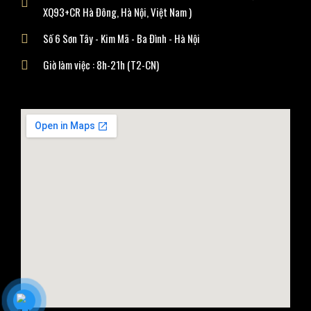
XQ93+CR Hà Đông, Hà Nội, Việt Nam )
Số 6 Sơn Tây - Kim Mã - Ba Đình - Hà Nội
Giờ làm việc : 8h-21h (T2-CN)