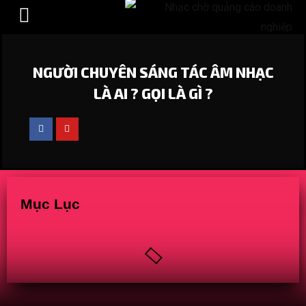
HÒA ÂM PHỐI KHÍ
NGƯỜI CHUYÊN SÁNG TÁC ÂM NHẠC
LÀ AI ? GỌI LÀ GÌ ?
Mục Lục