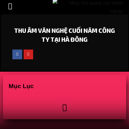
HÒA ÂM PHỐI KHÍ
THU ÂM VĂN NGHỆ CUỐI NĂM CÔNG
TY TẠI HÀ ĐÔNG
Mục Lục