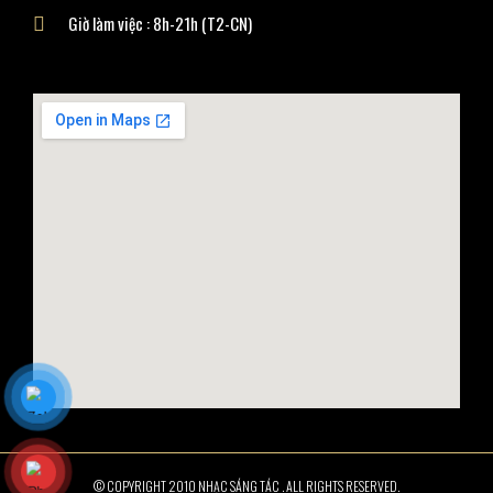
Giờ làm việc : 8h-21h (T2-CN)
© COPYRIGHT 2010 NHẠC SÁNG TÁC . ALL RIGHTS RESERVED.