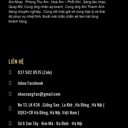
Âm Nhạc : Phòng Thu Âm , Hoà Âm – Phối Khí , Sáng tác nhạc,
Quay MV, Cung ứng nhân sự event , Cung ứng Âm Thanh Ánh
Sáng chuyên nghiệp . Cùng với mức giá vô cùng hợp lý và thái
độ phục vụ nhiệt tình, thoải mái chắc chắn sẽ làm hài lòng
khách hàng .
LIÊN HỆ
037 502 8515 (Zalo)
Inbox Facebook
nhacsangtac@gmail.com
No 13, LK 436 , Giếng Sen , La Khê , Hà Đông , Hà Nội (
XQ93+CR Hà Đông, Hà Nội, Việt Nam )
Số 6 Sơn Tây - Kim Mã - Ba Đình - Hà Nội